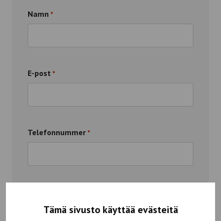
Namn
*
E-post
*
Telefonnummer
*
Postnummer
*
Tämä sivusto käyttää evästeitä