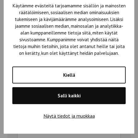
Käytämme evästeitä tarjoamamme sisällön ja mainosten
räätälöimiseen, sosiaalisen median ominaisuuksien
Sekretesspolicy
tukemiseen ja kävijämäärämme analysoimiseen. Lisäksi
*
jaamme sosiaalisen median, mainosalan ja analytiikka-
Jag godkänner användningen av mina
alan kumppaneillemme tietoja siitä, miten käytät
personuppgifter i enlighet med
sekretesspolicy
.
sivustoamme. Kumppanimme voivat yhdistää näitä
tietoja muihin tietoihin, joita olet antanut heille tai joita
on kerätty, kun olet käyttänyt heidän palvelujaan.
Mer information
Kiellä
Salli kaikki
Näytä tiedot ja muokkaa