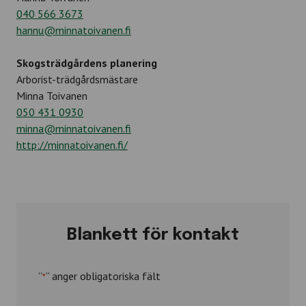
040 566 3673
hannu@minnatoivanen.fi
Skogsträdgårdens planering
Arborist-trädgårdsmästare
Minna Toivanen
050 431 0930
minna@minnatoivanen.fi
http://minnatoivanen.fi/
Blankett för kontakt
”
” anger obligatoriska fält
*